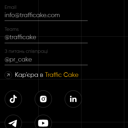
Email
info@trafficake.com
Teams
@trafficake
З питань співпраці
@pr_cake
Кар'єра в
Traffic Сake