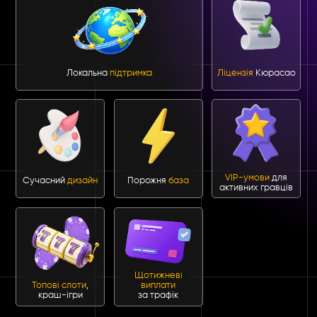
Локальна
підтримка
Ліцензія
Кюрасао
VIP-умови
для
Сучасний
дизайн
Порожня
база
активних гравців
Щотижневі
Топові слоти
,
виплати
краш-ігри
за трафік