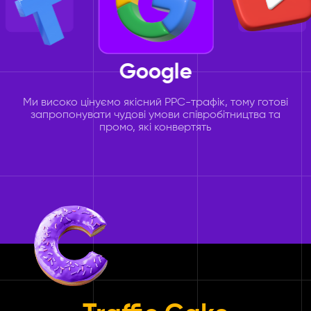
Google
Youtube
Також ми працюємо зі стрімерами та YouTube-
блогерами, якi відкритi до співпраці. Із задоволенням
розглянемо кожного автора контенту для роботи з
нашими оферами.