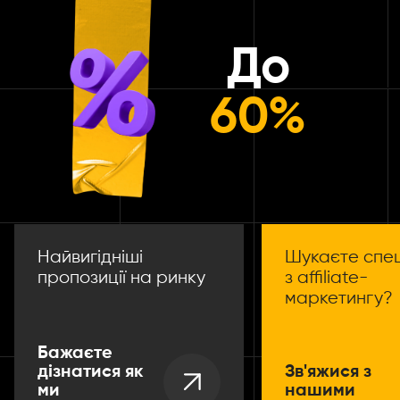
До
60%
Найвигідніші
Шукаєте спец
пропозиції на ринку
з affiliate-
маркетингу?
Бажаєте
Зв'яжися з
дізнатися як
нашими
ми