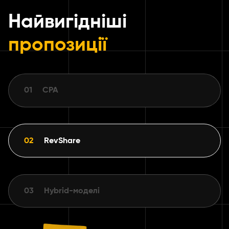
Найвигідніші
пропозиції
01
CPA
02
RevShare
03
Hybrid-моделі